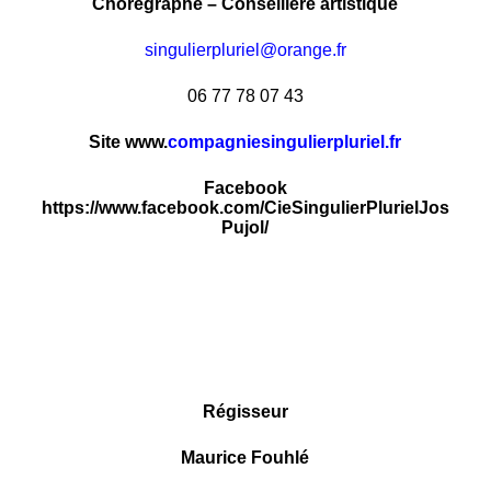
Chorégraphe – Conseillère artistique
singulierpluriel@orange.fr
06 77 78 07 43
Site www.
compagniesingulierpluriel.fr
Facebook
https://www.facebook.com/CieSingulierPlurielJos
Pujol/
.
.
.
Régisseur
Maurice Fouhlé